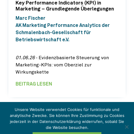
Key Performance Indicators (KPI) in
Marketing – Grundlegende Überlegungen
Marc Fischer
AK Marketing Performance Analytics der
Schmalenbach-Gesellschaft für
Betriebswirtschaft e.V.
01.06.26
‐ Evidenzbasierte Steuerung von
Marketing-KPIs: vom Oberziel zur
Wirkungskette
BEITRAG LESEN
Unsere Website verwendet Cookies für funktionale und
analytische Zwecke. Sie können Ihre Zustimmung zu Cookies
jederzeit in der Datenschutzerklärung widerrufen, sobald Sie
© Schmalenbach IMPULSE 2026
die Website besuchen.