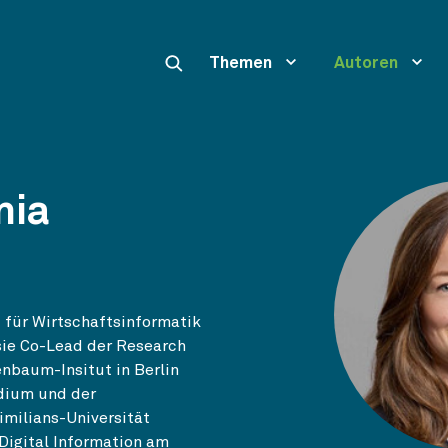
Themen
Autoren
nia
t für Wirtschaftsinformatik
sie Co-Lead der Research
enbaum-Insitut in Berlin
dium und der
milians-Universität
Digital Information am