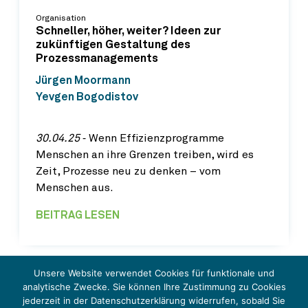
Organisation
Schneller, höher, weiter? Ideen zur
zukünftigen Gestaltung des
Prozessmanagements
Jürgen Moormann
Yevgen Bogodistov
30.04.25
‐ Wenn Effizienzprogramme
Menschen an ihre Grenzen treiben, wird es
Zeit, Prozesse neu zu denken – vom
Menschen aus.
BEITRAG LESEN
Unsere Website verwendet Cookies für funktionale und
analytische Zwecke. Sie können Ihre Zustimmung zu Cookies
jederzeit in der Datenschutzerklärung widerrufen, sobald Sie
© Schmalenbach IMPULSE 2026