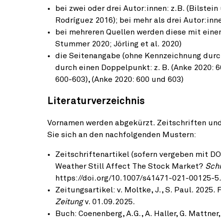
bei zwei oder drei Autor:innen: z.B. (Bilstei
Rodríguez 2016); bei mehr als drei Autor:innen
bei mehreren Quellen werden diese mit einem
Stummer 2020; Jörling et al. 2020)
die Seitenangabe (ohne Kennzeichnung durch 
durch einen Doppelpunkt: z. B. (Anke 2020: 60
600-603), (Anke 2020: 600 und 603)
Literaturverzeichnis
Vornamen werden abgekürzt. Zeitschriften und 
Sie sich an den nachfolgenden Mustern:
Zeitschriftenartikel (sofern vergeben mit DOI
Weather Still Affect The Stock Market?
Sch
https://doi.org/10.1007/s41471-021-00125-5
Zeitungsartikel: v. Moltke, J., S. Paul. 2025.
Zeitung
v. 01.09.2025.
Buch: Coenenberg, A.G., A. Haller, G. Mattner