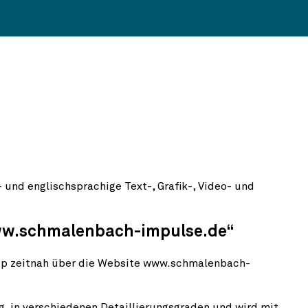
und englischsprachige Text-, Grafik-, Video- und
www.schmalenbach-impulse.de“
zip zeitnah über die Website www.schmalenbach-
ig, in verschiedenen Detaillierungsgraden und wird mit