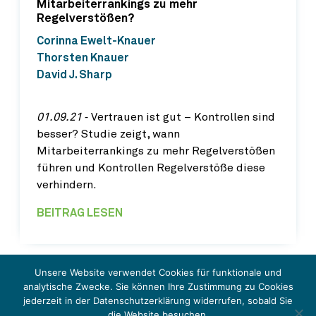
Mitarbeiterrankings zu mehr
Regelverstößen?
Corinna Ewelt-Knauer
Thorsten Knauer
David J. Sharp
01.09.21
‐ Vertrauen ist gut – Kontrollen sind
besser? Studie zeigt, wann
Mitarbeiterrankings zu mehr Regelverstößen
führen und Kontrollen Regelverstöße diese
verhindern.
BEITRAG LESEN
Unsere Website verwendet Cookies für funktionale und
analytische Zwecke. Sie können Ihre Zustimmung zu Cookies
jederzeit in der Datenschutzerklärung widerrufen, sobald Sie
© Schmalenbach IMPULSE 2026
die Website besuchen.