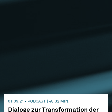
01.09.21
•
PODCAST
|
48:32 MIN.
Dialoge zur Transformation der