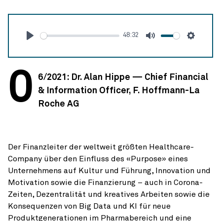
48:32
Abspielen
Stumm
Einstel
0
6/2021: Dr. Alan Hippe — Chief Financial
& Information Officer, F. Hoffmann-La
Roche AG
Der Finanzleiter der weltweit größten Healthcare-
Company über den Einfluss des «Purpose» eines
Unternehmens auf Kultur und Führung, Innovation und
Motivation sowie die Finanzierung – auch in Corona-
Zeiten, Dezentralität und kreatives Arbeiten sowie die
Konsequenzen von Big Data und KI für neue
Produktgenerationen im Pharmabereich und eine