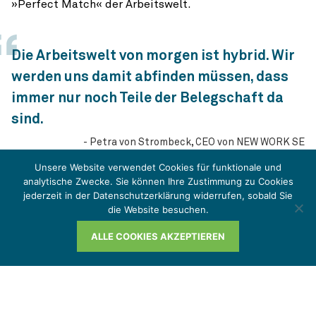
»Perfect Match« der Arbeitswelt.
Die Arbeitswelt von morgen ist hybrid. Wir
werden uns damit abfinden müssen, dass
immer nur noch Teile der Belegschaft da
sind.
Petra von Strombeck, CEO von NEW WORK SE
Unsere Website verwendet Cookies für funktionale und
analytische Zwecke. Sie können Ihre Zustimmung zu Cookies
jederzeit in der Datenschutzerklärung widerrufen, sobald Sie
die Website besuchen.
Über diesen Podcast
ALLE COOKIES AKZEPTIEREN
"Paul am Puls"
Digitalisierung, Nachhaltigkeitsdebatte und seit