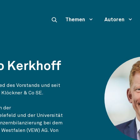
Themen
Autoren
o Kerkhoff
ed des Vorstands und seit
 Klöckner & Co SE.
m der
elefeld und der Universität
onzernbilanzierung bei dem
e Westfalen (VEW) AG. Von