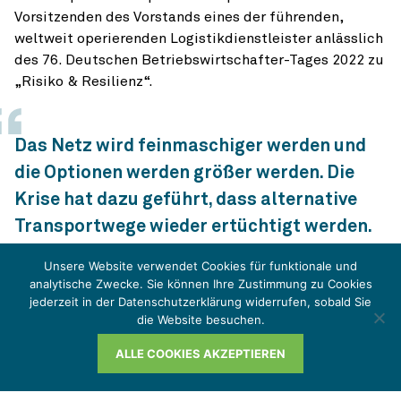
Vorsitzenden des Vorstands eines der führenden,
weltweit operierenden Logistikdienstleister anlässlich
des 76. Deutschen Betriebswirtschafter-Tages 2022 zu
„Risiko & Resilienz“.
Das Netz wird feinmaschiger werden und
die Optionen werden größer werden. Die
Krise hat dazu geführt, dass alternative
Transportwege wieder ertüchtigt werden.
Die Binnenschifffahrt erlebt eine
Unsere Website verwendet Cookies für funktionale und
Renaissance. Die Schiene rückt wieder in
analytische Zwecke. Sie können Ihre Zustimmung zu Cookies
jederzeit in der Datenschutzerklärung widerrufen, sobald Sie
den Vordergrund, einfach weil es einen
die Website besuchen.
Fahrermangel auf der Straße gibt.
ALLE COOKIES AKZEPTIEREN
Tobias Bartz, CEO der Rhenus Gruppe