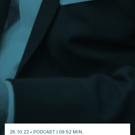
26.10.22
•
PODCAST
|
09:52 MIN.