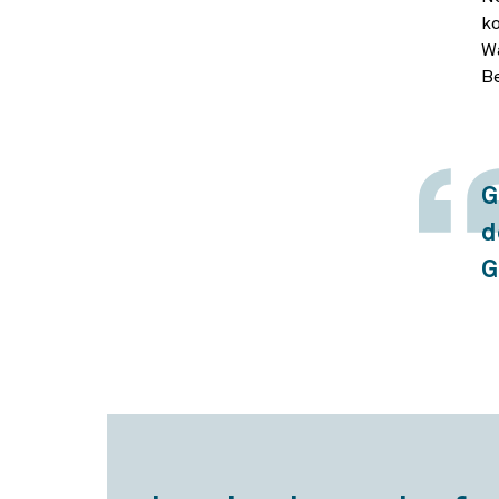
ko
Wa
Be
G
d
G