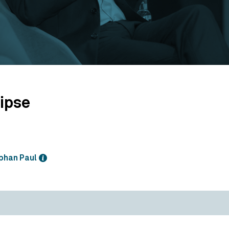
ipse
phan Paul