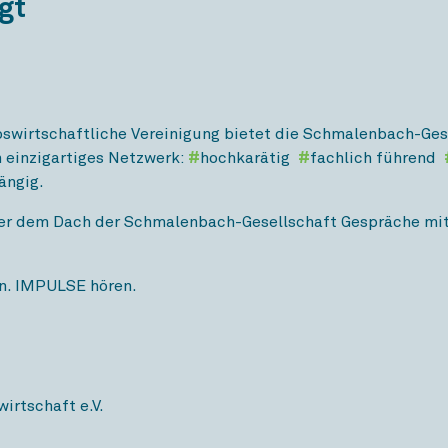
gt
ebswirtschaftliche Vereinigung bietet die Schmalenbach-Gese
 einzigartiges Netzwerk:
#
hochkarätig
#
fachlich führend
ängig.
ter dem Dach der Schmalenbach-Gesellschaft Gespräche mit
en. IMPULSE hören.
irtschaft e.V.