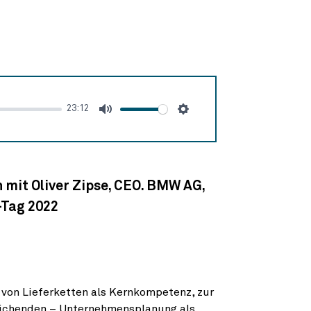
23:12
Stumm
Einstellungen
h mit Oliver Zipse, CEO. BMW AG,
-Tag 2022
von Lieferketten als Kernkompetenz, zur
reichenden – Unternehmensplanung als