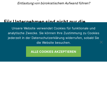
Entlastung von bürokratischem Aufwand führen?
Für Unternehmen sind nicht nur die
gesetzlichen Anforderungen, sondern auch
Unsere Website verwendet Cookies für funktionale und
analytische Zwecke. Sie können Ihre Zustimmung zu Cookies
die behördlichen Prozesse ein Treiber von
jederzeit in der Datenschutzerklärung widerrufen, sobald Sie
Bürokratie
die Website besuchen.
Die verhaltene Bewertung des BEG IV seitens der
ALLE COOKIES AKZEPTIEREN
Unternehmen lässt sich teil­weise durch die
Belastungen erklären, die der Umgang mit staatlichen
Be­hörden verursacht. Bürokratie resultiert nämlich
nicht nur aus den Ge­setzen selbst, sondern oft auch
aus deren praktischer Umsetzung durch Be­hörden. So
berichten 57,9 % der Unternehmen, dass ihre
bürokratische Last so­wohl durch gesetzliche Vorgaben
als auch durch deren behördliche Anwen­dung entsteht.
Sogar 21,1 % der Befragten sehen die Hauptquelle
ihrer Bürokratiebelastung vorrangig in der Interaktion