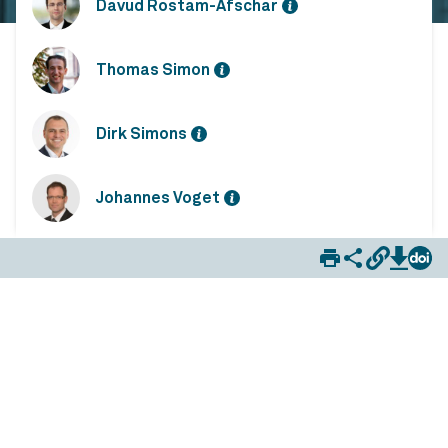
Davud Rostam-Afschar
Thomas Simon
Dirk Simons
Johannes Voget
GBP-Monitor Q3/2024: Trotz Reformen sehen deutsche Unternehmen weiteren Handlungsbedarf beim Bürokratieabbau