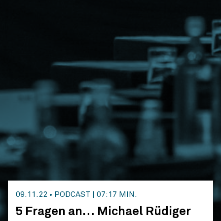
09.11.22
•
PODCAST
|
07:17 MIN.
5 Fragen an… Michael Rüdiger