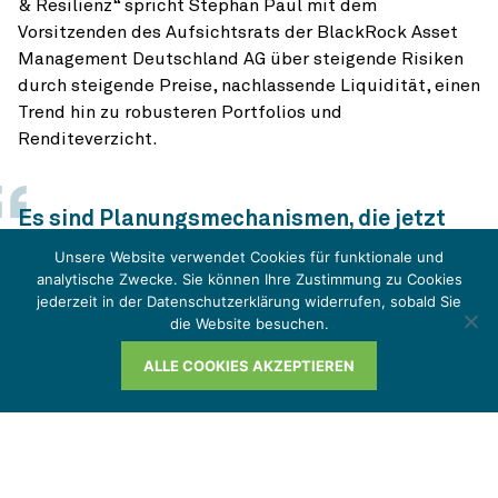
& Resilienz“ spricht Stephan Paul mit dem
Vorsitzenden des Aufsichtsrats der BlackRock Asset
Management Deutschland AG über steigende Risiken
durch steigende Preise, nachlassende Liquidität, einen
Trend hin zu robusteren Portfolios und
Renditeverzicht.
Es sind Planungsmechanismen, die jetzt
gefragt sind, die noch differenzierter
Unsere Website verwendet Cookies für funktionale und
analytische Zwecke. Sie können Ihre Zustimmung zu Cookies
Szenarien analysieren, noch holistischer
jederzeit in der Datenschutzerklärung widerrufen, sobald Sie
die Umfeldparameter berücksichtigen.
die Website besuchen.
Michael Rüdiger
ALLE COOKIES AKZEPTIEREN
Impulsgeber nachgefragt