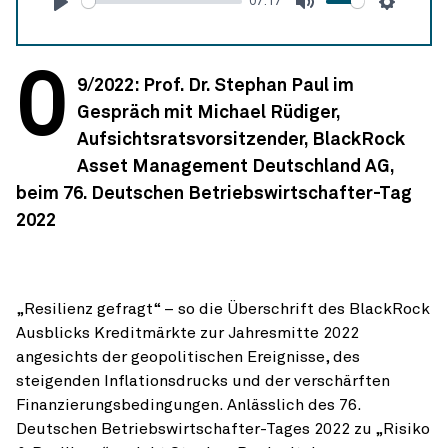
07:17
Abspielen
Stumm
Einstel
0
9/2022: Prof. Dr. Stephan Paul im
Gespräch mit Michael Rüdiger,
Aufsichtsratsvorsitzender, BlackRock
Asset Management Deutschland AG,
beim 76. Deutschen Betriebswirtschafter-Tag
2022
„Resilienz gefragt“ – so die Überschrift des BlackRock
Ausblicks Kreditmärkte zur Jahresmitte 2022
angesichts der geopolitischen Ereignisse, des
steigenden Inflationsdrucks und der verschärften
Finanzierungsbedingungen. Anlässlich des 76.
Deutschen Betriebswirtschafter-Tages 2022 zu „Risiko