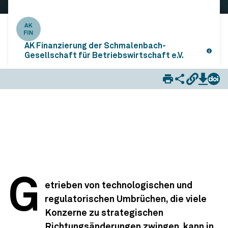
AK Finanzierung der Schmalenbach-
Gesellschaft für Betriebswirtschaft e.V.
Handlungsempfehlungen zur Vorbereitung und Implementierung von Spin-Offs und Equity-Carve-Outs
G
etrieben von technologischen und
regulatorischen Umbrüchen, die viele
Konzerne zu strategischen
Richtungsänderungen zwingen, kann in