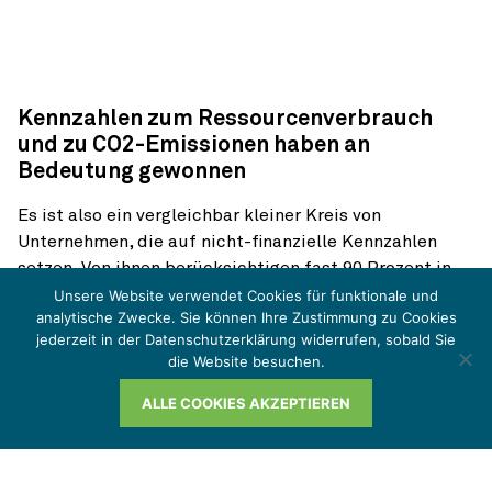
Kennzahlen zum Ressourcenverbrauch
und zu CO2-Emissionen haben an
Bedeutung gewonnen
Es ist also ein vergleichbar kleiner Kreis von
Unternehmen, die auf nicht-finanz­ielle Kennzahlen
setzen. Von ihnen berücksichtigen fast 90 Prozent in
erster Linie die Mitarbeiter­zufriedenheit und 56
Unsere Website verwendet Cookies für funktionale und
analytische Zwecke. Sie können Ihre Zustimmung zu Cookies
Prozent vor allem das eigene Image. Auf
jederzeit in der Datenschutzerklärung widerrufen, sobald Sie
nachhaltigkeits­bezogene Kennzahlen wie CO2-
die Website besuchen.
Emissionen oder Wasser- und Energieverbrauch
schauen 35,4 bzw. 29,3 Prozent der Befragten, die
ALLE COOKIES AKZEPTIEREN
diese Kennzahlen nutzen. Dieser Anteil ist immerhin
deutlich gestiegen (plus 12,1 bzw. 10,1 Prozent
gegenüber dem Vorjahr). Hier zeigt sich, dass mit