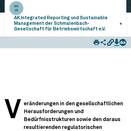
AK Integrated Reporting und Sustainable
Management der Schmalenbach-
Gesellschaft für Betriebswirtschaft e.V.
Sustainable Development Goals und Integrated Thinking: eine kohärente Beziehung
V
eränderungen in den gesellschaftlichen
Herausforderungen und
Bedürfnisstrukturen sowie den daraus
resultierenden regulatorischen