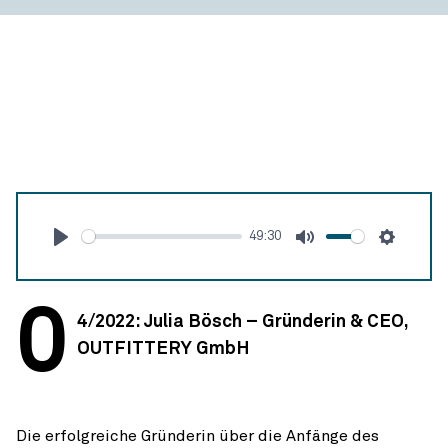
49:30
Abspielen
Stumm
Einstel
0
4/2022: Julia Bösch – Gründerin & CEO,
OUTFITTERY GmbH
Die erfolgreiche Gründerin über die Anfänge des