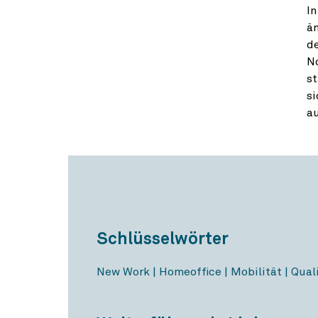
In
än
de
N
st
si
au
Schlüsselwörter
New Work | Homeoffice | Mobilität | Quali