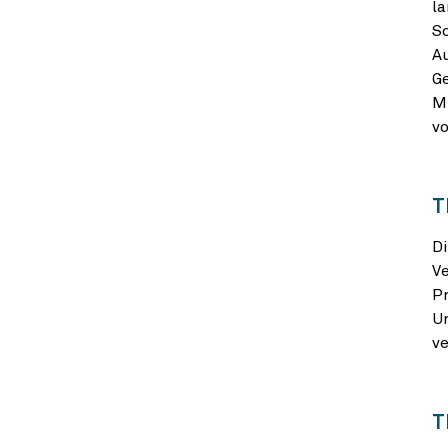
la
So
Au
Ge
Mi
vo
T
Di
Ve
Pr
U
ve
T