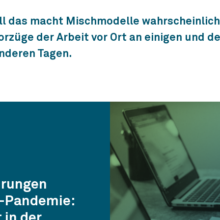
ll das macht Mischmodelle wahrscheinlich,
orzüge der Arbeit vor Ort an einigen und d
nderen Tagen.
hrungen
-Pandemie:
 in der