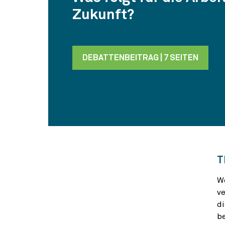
Zukunft?
DEBATTENBEITRAG | 7 SEITEN
T
We
ve
di
be