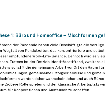
hese 1: Büro und Homeoffice – Mischformen geh
hrend der Pandemie haben viele Beschäftigte die Vorzüge 
r Wegfall von Pendelzeiten, das konzentriertere und selbs
sser empfundene Work-Life-Balance. Dennoch wird es viele
ehen. Erstens ist der Betrieb identitätsstiftend, zweitens 
ittens schafft die gemeinsame Arbeit vor Ort den Raum fü
roblemlösungen, gemeinsame Erfolgserlebnisse und gemeins
ischformen werden daher wahrscheinlicher und auch Büros 
ne größere Rolle spielen und der klassische Arbeitsplatz w
aum für Kooperationen und Austausch zu schaffen.