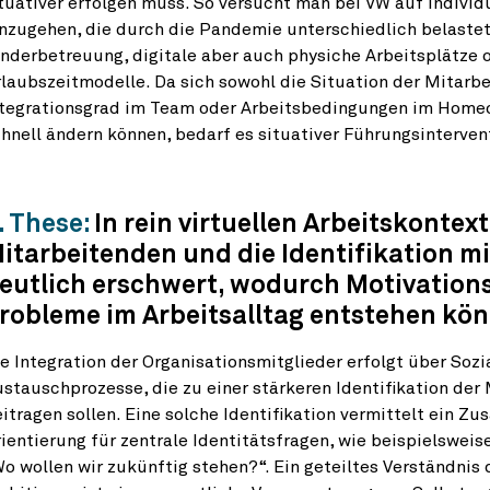
tuativer erfolgen muss. So versucht man bei VW auf indivi
nzugehen, die durch die Pandemie unterschiedlich belastet 
nderbetreuung, digitale aber auch physiche Arbeitsplätze o
laubszeitmodelle. Da sich sowohl die Situation der Mitarbe
ntegrationsgrad im Team oder Arbeitsbedingungen im Homeo
hnell ändern können, bedarf es situativer Führungsinterven
. These:
In rein virtuellen Arbeitskontext
itarbeitenden und die Identifikation 
eutlich erschwert, wodurch Motivatio
robleme im Arbeitsalltag entstehen kö
e Integration der Organisationsmitglieder erfolgt über Sozi
stauschprozesse, die zu einer stärkeren Identifikation d
itragen sollen. Eine solche Identifikation vermittelt ein 
ientierung für zentrale Identitätsfragen, wie beispielsweis
o wollen wir zukünftig stehen?“. Ein geteiltes Verständnis d