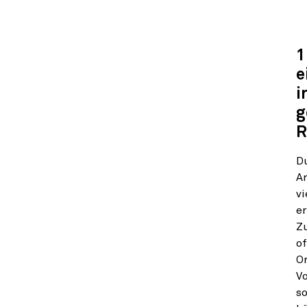
1
e
i
g
R
Du
A
vi
e
Zu
o
Or
Vo
so