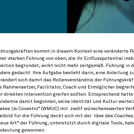
hrungskräften kommt in diesem Kontext eine veränderte Roll
iner
s
tarken Führung von oben, die ihr Einflusspotential ins
sition begründet, wirkt nicht mehr zeitgemäß. Führung in d
ders gedacht: Ihre Aufgabe besteht darin, eine Anleitung 
rändert sich damit das Rollenverständnis der Führungskräft
s Rahmensetzer, Facilitator, Coach und Ermöglicher begrei
r direkten Intervention greifen sollten. Entsprechend hatte
ndemie damit begonnen, seine Identität und Kultur weiter
akes Us Covestro“ (WMUC) mit zwölf wünschenswerten Verh
elbild für die Führung deckt sich mit der Idee des Coaches
eue Art“ der Führung, unterstützt durch digitale Tools, ha
edeutung gewonnen.