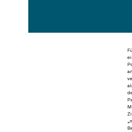
Fü
e
Po
an
ve
al
de
Pa
M
Zi
„n
B