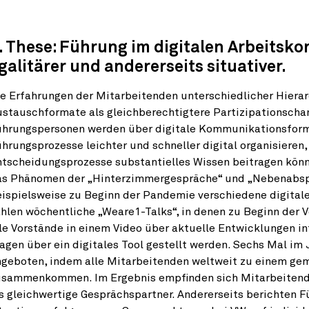
. These: Führung im digitalen Arbeitskon
galitärer und andererseits situativer.
e Erfahrungen der Mitarbeitenden unterschiedlicher Hierar
ustauschformate als gleichberechtigtere Partizipationsc
ührungspersonen werden über digitale Kommunikationsform
hrungsprozesse leichter und schneller digital organisieren,
ntscheidungsprozesse substantielles Wissen beitragen kön
as Phänomen der „Hinterzimmergespräche“ und „Nebenabspr
ispielsweise zu Beginn der Pandemie verschiedene digital
hlen wöchentliche „Weare1-Talks“, in denen zu Beginn der 
le Vorstände in einem Video über aktuelle Entwicklungen i
agen über ein digitales Tool gestellt werden. Sechs Mal im
ngeboten, indem alle Mitarbeitenden weltweit zu einem g
usammenkommen. Im Ergebnis empfinden sich Mitarbeitende
s gleichwertige Gesprächspartner. Andererseits berichten F