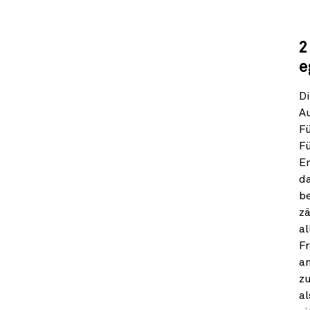
2
e
Di
A
F
Fü
E
d
be
zä
al
Fr
a
z
al