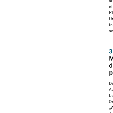
si
ei
Ki
Ur
I
sc
3
M
d
p
Di
Au
be
Or
„W