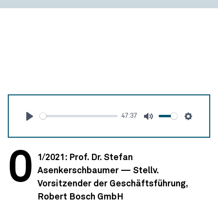
47:37
Abspielen
Stumm
Einstel
0
1/2021: Prof. Dr. Stefan
Asenkerschbaumer — Stellv.
Vorsitzender der Geschäftsführung,
Robert Bosch GmbH