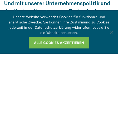
Und mit unserer Unternehmenspolitik und
der Vorbereitung unserer Technologien
Unsere Website verwendet Cookies für funktionale und
versuchen wir dieses Dreieck in Balance zu
analytische Zwecke. Sie können Ihre Zustimmung zu Cookies
halten.
jederzeit in der Datenschutzerklärung widerrufen, sobald Sie
die Website besuchen.
ALLE COOKIES AKZEPTIEREN
Über diesen Podcast
"Paul am Puls"
Digitalisierung, Nachhaltigkeitsdebatte und seit
einiger Zeit die Corona-Pandemie beschleunigen
derzeit die wirtschaftliche Transformation. Die
notwendige Veränderung der Geschäftsmodelle
stellt sämtliche Unternehmen vor große